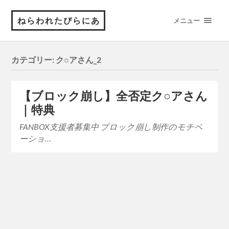
ねらわれたぴらにあ
メニュー
カテゴリー:
ク○アさん_2
【ブロック崩し】全否定ク○アさん
｜特典
FANBOX支援者募集中 ブロック崩し制作のモチベ
ーショ…